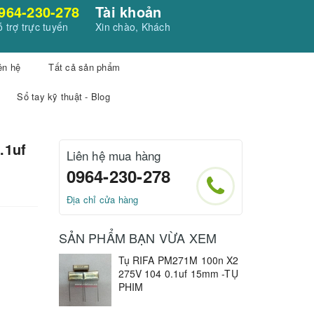
964-230-278
Tài khoản
 trợ trực tuyến
Xin chào, Khách
ên hệ
Tất cả sản phẩm
Sổ tay kỹ thuật - Blog
.1uf
Liên hệ mua hàng
0964-230-278
Địa chỉ cửa hàng
SẢN PHẨM BẠN VỪA XEM
Tụ RIFA PM271M 100n X2
275V 104 0.1uf 15mm -TỤ
PHIM