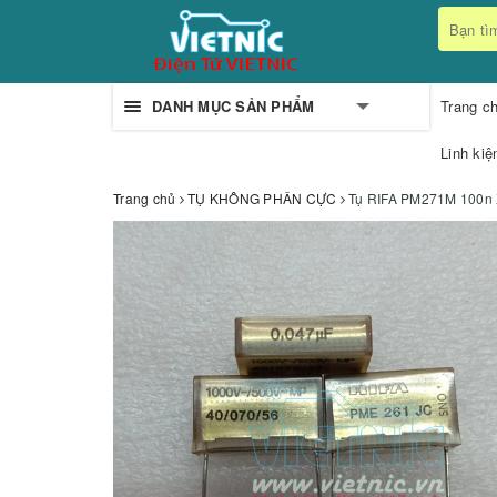
DANH MỤC SẢN PHẨM
Trang c
Linh kiệ
Trang chủ
TỤ KHÔNG PHÂN CỰC
Tụ RIFA PM271M 100n 