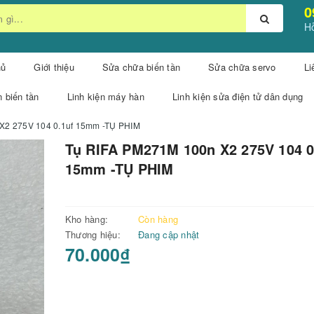
0
Hỗ
hủ
Giới thiệu
Sửa chữa biến tần
Sửa chữa servo
Li
n biến tần
Linh kiện máy hàn
Linh kiện sửa điện tử dân dụng
X2 275V 104 0.1uf 15mm -TỤ PHIM
Tụ RIFA PM271M 100n X2 275V 104 0
15mm -TỤ PHIM
Kho hàng:
Còn hàng
Thương hiệu:
Đang cập nhật
70.000₫