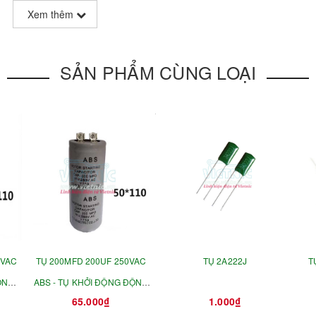
Xem thêm
SẢN PHẨM CÙNG LOẠI
0VAC
TỤ 200MFD 200UF 250VAC
TỤ 2A222J
T
ỘNG
ABS - TỤ KHỞI ĐỘNG ĐỘNG
65.000₫
1.000₫
CƠ 42X70MM