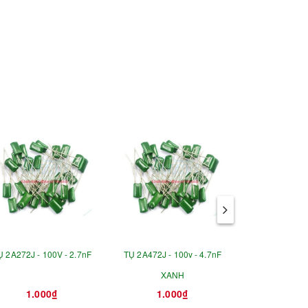
Ụ 2A272J - 100V - 2.7nF
TỤ 2A472J - 100v - 4.7nF
TỤ 300MFD 3
XANH
ABS - TỤ KHỞ
1.000₫
1.000₫
75.0
CƠ 45