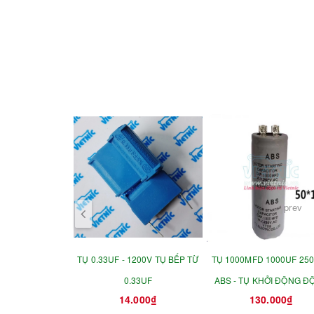
prev
TỤ 0.33UF - 1200V TỤ BẾP TỪ
TỤ 1000MFD 1000UF 25
0.33UF
ABS - TỤ KHỞI ĐỘNG Đ
14.000₫
130.000₫
CƠ 50X110MM