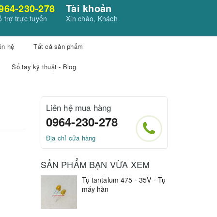
964-230-278
Tài khoản
 trợ trực tuyến
Xin chào, Khách
ên hệ
Tất cả sản phẩm
Sổ tay kỹ thuật - Blog
Liên hệ mua hàng
0964-230-278
Địa chỉ cửa hàng
SẢN PHẨM BẠN VỪA XEM
Tụ tantalum 475 - 35V - Tụ
máy hàn