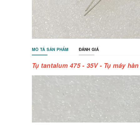
MÔ TẢ SẢN PHẨM
ĐÁNH GIÁ
Tụ tantalum 475 - 35V - Tụ máy hàn