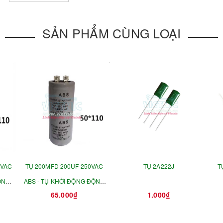
SẢN PHẨM CÙNG LOẠI
0VAC
TỤ 200MFD 200UF 250VAC
TỤ 2A222J
T
ỘNG
ABS - TỤ KHỞI ĐỘNG ĐỘNG
65.000₫
1.000₫
CƠ 42X70MM