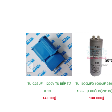
prev
TỤ 0.33UF - 1200V TỤ BẾP TỪ
TỤ 1000MFD 1000UF 25
0.33UF
ABS - TỤ KHỞI ĐỘNG Đ
14.000₫
130.000₫
CƠ 50X110MM