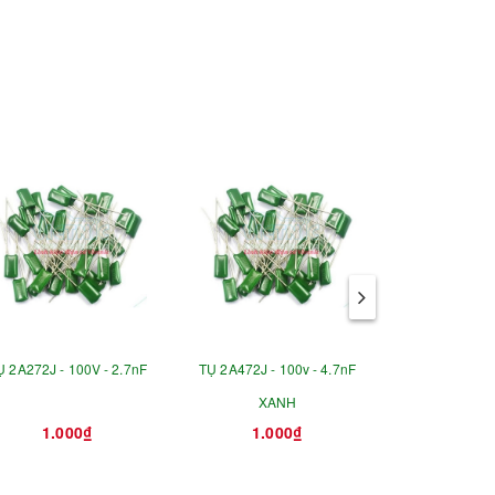
Ụ 2A272J - 100V - 2.7nF
TỤ 2A472J - 100v - 4.7nF
TỤ 300MFD 3
XANH
ABS - TỤ KHỞ
1.000₫
1.000₫
75.0
CƠ 45