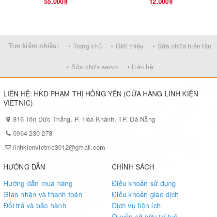
55.000₫
12.000₫
Tìm kiếm nhiều:
• Trang chủ
• Giới thiệu
• Sửa chữa biến tần
• Sửa chữa servo
• Liên hệ
LIÊN HỆ: HKD PHẠM THỊ HỒNG YẾN (CỬA HÀNG LINH KIỆN
VIETNIC)
816 Tôn Đức Thắng, P. Hòa Khánh, TP. Đà Nẵng
0964-230-278
linhkienvietnic3012@gmail.com
HƯỚNG DẪN
CHÍNH SÁCH
Hướng dẫn mua hàng
Điều khoản sử dụng
Giao nhận và thanh toán
Điều khoản giao dịch
Đổi trả và bảo hành
Dịch vụ tiện ích
Quyền sở hữu trí tuệ