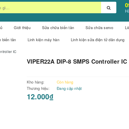
0
Hỗ
hủ
Giới thiệu
Sửa chữa biến tần
Sửa chữa servo
Li
n biến tần
Linh kiện máy hàn
Linh kiện sửa điện tử dân dụng
roller IC
VIPER22A DIP-8 SMPS Controller IC
Kho hàng:
Còn hàng
Thương hiệu:
Đang cập nhật
12.000₫