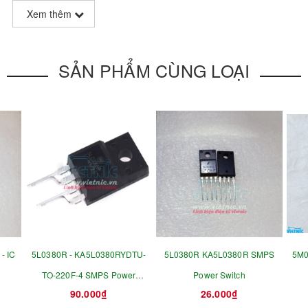
Xem thêm
SẢN PHẨM CÙNG LOẠI
- IC
5L0380R - KA5L0380RYDTU-
5L0380R KA5L0380R SMPS
5M0
TO-220F-4 SMPS Power
Power Switch
90.000₫
26.000₫
Switch