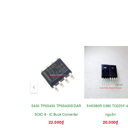
prev
5430 TPS5430 TPS5430DDAR
5H0380R 0380 TO220F-4 
SOIC-8 - IC Buck Converter
nguồn
22.000₫
20.000₫