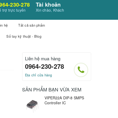
964-230-278
Tài khoản
 trợ trực tuyến
Xin chào, Khách
ên hệ
Tất cả sản phẩm
Sổ tay kỹ thuật - Blog
Liên hệ mua hàng
0964-230-278
Địa chỉ cửa hàng
SẢN PHẨM BẠN VỪA XEM
VIPER22A DIP-8 SMPS
Controller IC