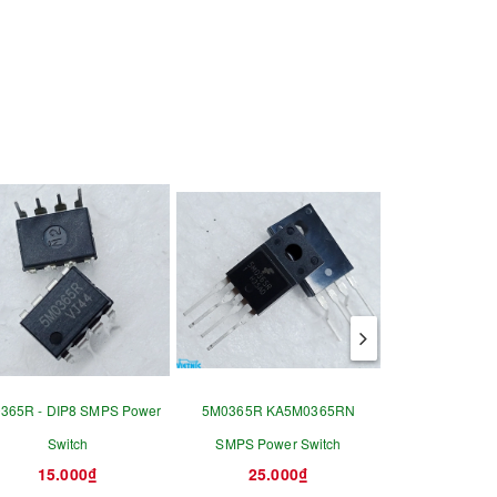
365R - DIP8 SMPS Power
5M0365R KA5M0365RN
5M0380R 0380 T
Switch
SMPS Power Switch
ngu
15.000₫
25.000₫
20.0