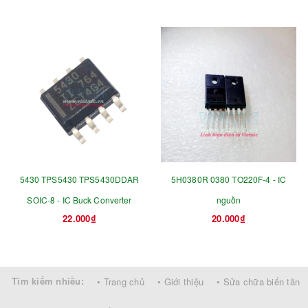
5430 TPS5430 TPS5430DDAR
5H0380R 0380 TO220F-4 - IC
SOIC-8 - IC Buck Converter
nguồn
22.000₫
20.000₫
Tìm kiếm nhiều:
• Trang chủ
• Giới thiệu
• Sửa chữa biến tần