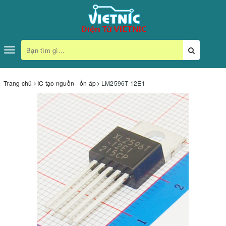
Toggle
navigation
Trang chủ
IC tạo nguồn - ổn áp
LM2596T-12E1