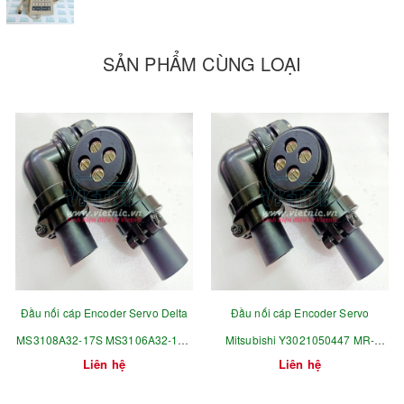
SẢN PHẨM CÙNG LOẠI
Đầu nối cáp Encoder Servo Delta
Đầu nối cáp Encoder Servo
MS3108A32-17S MS3106A32-17S
Mitsubishi Y3021050447 MR-
Liên hệ
Liên hệ
MS3102A32-17S MS5015 32-17S 4
PWCNS3 32-17S 4 chân
chân