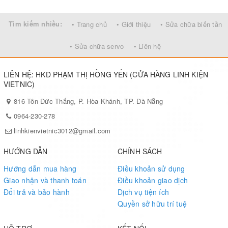
Tìm kiếm nhiều:
• Trang chủ
• Giới thiệu
• Sửa chữa biến tần
• Sửa chữa servo
• Liên hệ
LIÊN HỆ: HKD PHẠM THỊ HỒNG YẾN (CỬA HÀNG LINH KIỆN
VIETNIC)
816 Tôn Đức Thắng, P. Hòa Khánh, TP. Đà Nẵng
0964-230-278
linhkienvietnic3012@gmail.com
HƯỚNG DẪN
CHÍNH SÁCH
Hướng dẫn mua hàng
Điều khoản sử dụng
Giao nhận và thanh toán
Điều khoản giao dịch
Đổi trả và bảo hành
Dịch vụ tiện ích
Quyền sở hữu trí tuệ