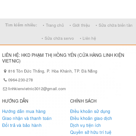
Tìm kiếm nhiều:
• Trang chủ
• Giới thiệu
• Sửa chữa biến tần
• Sửa chữa servo
• Liên hệ
LIÊN HỆ: HKD PHẠM THỊ HỒNG YẾN (CỬA HÀNG LINH KIỆN
VIETNIC)
816 Tôn Đức Thắng, P. Hòa Khánh, TP. Đà Nẵng
0964-230-278
linhkienvietnic3012@gmail.com
HƯỚNG DẪN
CHÍNH SÁCH
Hướng dẫn mua hàng
Điều khoản sử dụng
Giao nhận và thanh toán
Điều khoản giao dịch
Đổi trả và bảo hành
Dịch vụ tiện ích
Quyền sở hữu trí tuệ