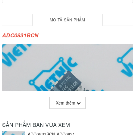
MÔ TẢ SẢN PHẨM
ADC0831BCN
Xem thêm
SẢN PHẨM BẠN VỪA XEM
ADC0831BCN ADC0831