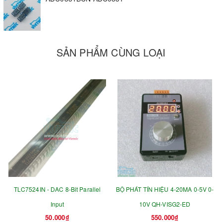
SẢN PHẨM CÙNG LOẠI
TLC7524IN - DAC 8-Bit Parallel
BỘ PHÁT TÍN HIỆU 4-20MA 0-5V 0-
Input
10V QH-VISG2-ED
50.000₫
550.000₫