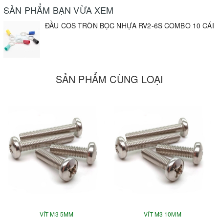
SẢN PHẨM BẠN VỪA XEM
ĐẦU COS TRÒN BỌC NHỰA RV2-6S COMBO 10 CÁI
SẢN PHẨM CÙNG LOẠI
VÍT M3 5MM
VÍT M3 10MM