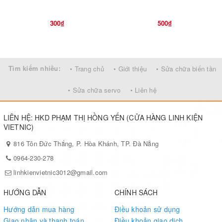
300₫
500₫
Tìm kiếm nhiều:
• Trang chủ
• Giới thiệu
• Sửa chữa biến tần
• Sửa chữa servo
• Liên hệ
LIÊN HỆ: HKD PHẠM THỊ HỒNG YẾN (CỬA HÀNG LINH KIỆN
VIETNIC)
816 Tôn Đức Thắng, P. Hòa Khánh, TP. Đà Nẵng
0964-230-278
linhkienvietnic3012@gmail.com
HƯỚNG DẪN
CHÍNH SÁCH
Hướng dẫn mua hàng
Điều khoản sử dụng
Giao nhận và thanh toán
Điều khoản giao dịch