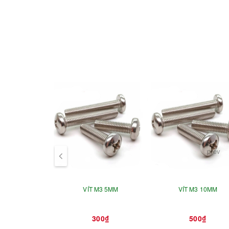
prev
VÍT M3 5MM
VÍT M3 10MM
300₫
500₫