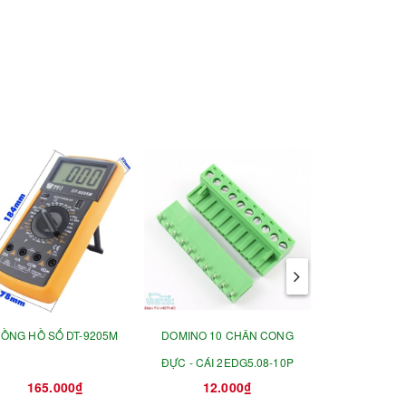
ỒNG HỒ SỐ DT-9205M
DOMINO 10 CHÂN CONG
BỘ KHOA
ĐỰC - CÁI 2EDG5.08-10P
165.000₫
12.000₫
220.