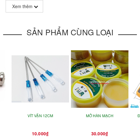
Xem thêm
SẢN PHẨM CÙNG LOẠI
VÍT VẶN 12CM
MỞ HÀN MẠCH
Đ
10.000₫
30.000₫