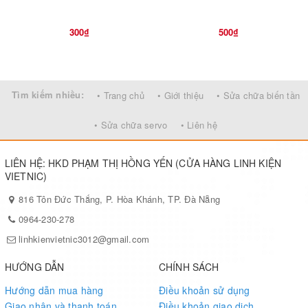
300₫
500₫
Tìm kiếm nhiều:
• Trang chủ
• Giới thiệu
• Sửa chữa biến tần
• Sửa chữa servo
• Liên hệ
LIÊN HỆ: HKD PHẠM THỊ HỒNG YẾN (CỬA HÀNG LINH KIỆN
VIETNIC)
816 Tôn Đức Thắng, P. Hòa Khánh, TP. Đà Nẵng
0964-230-278
linhkienvietnic3012@gmail.com
HƯỚNG DẪN
CHÍNH SÁCH
Hướng dẫn mua hàng
Điều khoản sử dụng
Giao nhận và thanh toán
Điều khoản giao dịch