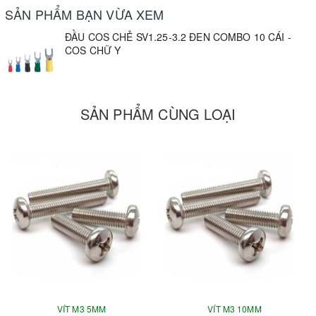
SẢN PHẨM BẠN VỪA XEM
ĐẦU COS CHẺ SV1.25-3.2 ĐEN COMBO 10 CÁI -
COS CHỮ Y
SẢN PHẨM CÙNG LOẠI
VÍT M3 5MM
VÍT M3 10MM