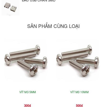
ĐẦU USB CHÂN SMD
SẢN PHẨM CÙNG LOẠI
VÍT M3 5MM
VÍT M3 10MM
300₫
500₫