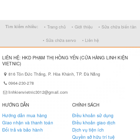
Tìm kiếm nhiều:
• Trang chủ
• Giới thiệu
• Sửa chữa biến tần
• Sửa chữa servo
• Liên hệ
LIÊN HỆ: HKD PHẠM THỊ HỒNG YẾN (CỬA HÀNG LINH KIỆN
VIETNIC)
816 Tôn Đức Thắng, P. Hòa Khánh, TP. Đà Nẵng
0964-230-278
linhkienvietnic3012@gmail.com
HƯỚNG DẪN
CHÍNH SÁCH
Hướng dẫn mua hàng
Điều khoản sử dụng
Giao nhận và thanh toán
Điều khoản giao dịch
Đổi trả và bảo hành
Dịch vụ tiện ích
Quyền sở hữu trí tuệ