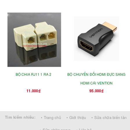
BỘ CHIA RJ11 1 RA 2
BỘ CHUYỂN ĐỔI HDMI ĐỰC SANG
HDMI CÁI VENTION
11.000₫
95.000₫
Tìm kiếm nhiều:
• Trang chủ
• Giới thiệu
• Sửa chữa biến tần
• Sửa chữa servo
• Liên hệ