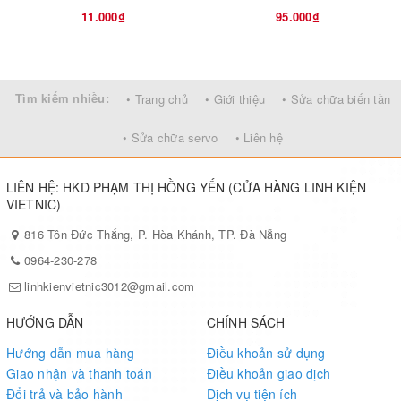
11.000₫
95.000₫
Tìm kiếm nhiều:
• Trang chủ
• Giới thiệu
• Sửa chữa biến tần
• Sửa chữa servo
• Liên hệ
LIÊN HỆ: HKD PHẠM THỊ HỒNG YẾN (CỬA HÀNG LINH KIỆN
VIETNIC)
816 Tôn Đức Thắng, P. Hòa Khánh, TP. Đà Nẵng
0964-230-278
linhkienvietnic3012@gmail.com
HƯỚNG DẪN
CHÍNH SÁCH
Hướng dẫn mua hàng
Điều khoản sử dụng
Giao nhận và thanh toán
Điều khoản giao dịch
Đổi trả và bảo hành
Dịch vụ tiện ích