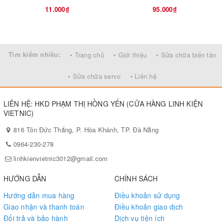
11.000₫
95.000₫
Tìm kiếm nhiều:
• Trang chủ
• Giới thiệu
• Sửa chữa biến tần
• Sửa chữa servo
• Liên hệ
LIÊN HỆ: HKD PHẠM THỊ HỒNG YẾN (CỬA HÀNG LINH KIỆN
VIETNIC)
816 Tôn Đức Thắng, P. Hòa Khánh, TP. Đà Nẵng
0964-230-278
linhkienvietnic3012@gmail.com
HƯỚNG DẪN
CHÍNH SÁCH
Hướng dẫn mua hàng
Điều khoản sử dụng
Giao nhận và thanh toán
Điều khoản giao dịch
Đổi trả và bảo hành
Dịch vụ tiện ích