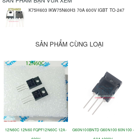
SẢN PHẨM BẠN VỪA XEM
K75H603 IKW75N60H3 70A 600V IGBT TO-247
SẢN PHẨM CÙNG LOẠI
12N60C 12N60 FQPF12N60C 12A-
G60N100BNTD G60N100 60N100 -
600V
60A 1000V