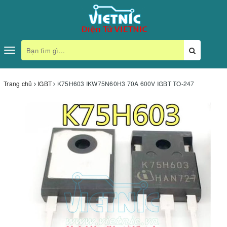
Toggle
navigation
Trang chủ
IGBT
K75H603 IKW75N60H3 70A 600V IGBT TO-247