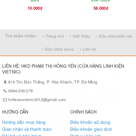
10.000₫
58.000₫
Tìm kiếm nhiều:
• Trang chủ
• Giới thiệu
• Sửa chữa biến tần
• Sửa chữa servo
• Liên hệ
LIÊN HỆ: HKD PHẠM THỊ HỒNG YẾN (CỬA HÀNG LINH KIỆN
VIETNIC)
816 Tôn Đức Thắng, P. Hòa Khánh, TP. Đà Nẵng
0964-230-278
linhkienvietnic3012@gmail.com
HƯỚNG DẪN
CHÍNH SÁCH
Hướng dẫn mua hàng
Điều khoản sử dụng
Giao nhận và thanh toán
Điều khoản giao dịch