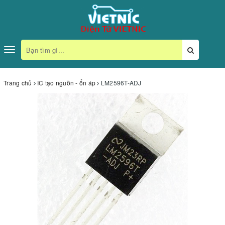
Toggle
navigation
Trang chủ
IC tạo nguồn - ổn áp
LM2596T-ADJ