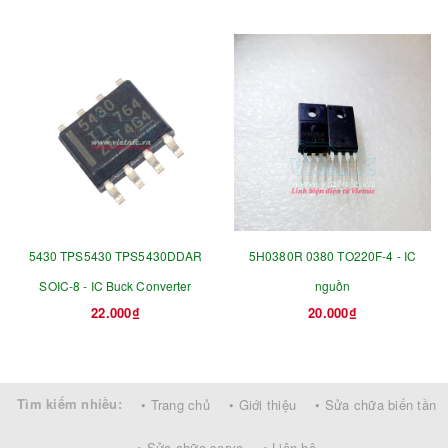
5430 TPS5430 TPS5430DDAR
5H0380R 0380 TO220F-4 - IC
SOIC-8 - IC Buck Converter
nguồn
22.000₫
20.000₫
Tìm kiếm nhiều:
• Trang chủ
• Giới thiệu
• Sửa chữa biến tần
• Sửa chữa servo
• Liên hệ