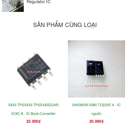
LM217
Regulator IC
SẢN PHẨM CÙNG LOẠI
5430 TPS5430 TPS5430DDAR
5H0380R 0380 TO220F-4 - IC
SOIC-8 - IC Buck Converter
nguồn
22.000₫
20.000₫