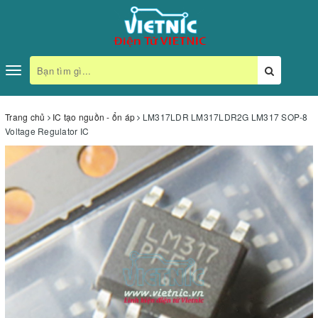
Toggle
navigation
Trang chủ
IC tạo nguồn - ổn áp
LM317LDR LM317LDR2G LM317 SOP-8
Voltage Regulator IC