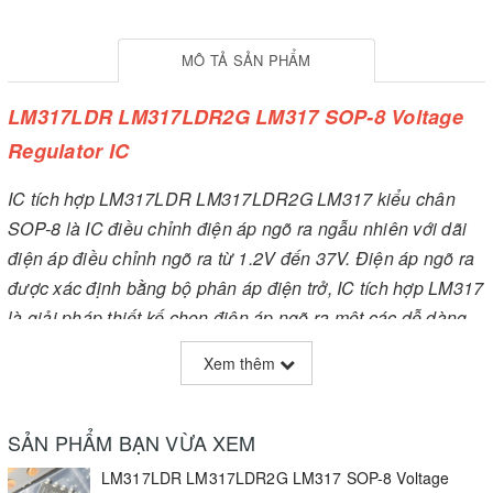
MÔ TẢ SẢN PHẨM
LM317LDR LM317LDR2G LM317 SOP-8 Voltage
Regulator IC
IC tích hợp LM317LDR LM317LDR2G LM317 kiểu chân
SOP-8 là IC điều chỉnh điện áp ngõ ra ngẫu nhiên với dãi
điện áp điều chỉnh ngõ ra từ 1.2V đến 37V. Điện áp ngõ ra
được xác định bằng bộ phân áp điện trở, IC tích hợp LM317
là giải pháp thiết kế chọn điện áp ngõ ra một các dễ dàng.
IC thường gặp trong các mạch nguồn điện tử biến tần, tạo
Xem thêm
điện áp cố định để kích dẫn Opto Gate Driver của Module
IGBT biến tần
SẢN PHẨM BẠN VỪA XEM
Ngoài ra còn có các loại IC tích hợp tương tự như LM117 /
LM317LDR LM317LDR2G LM317 SOP-8 Voltage