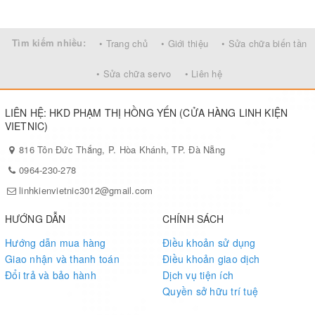
Tìm kiếm nhiều:
• Trang chủ
• Giới thiệu
• Sửa chữa biến tần
• Sửa chữa servo
• Liên hệ
LIÊN HỆ: HKD PHẠM THỊ HỒNG YẾN (CỬA HÀNG LINH KIỆN
VIETNIC)
816 Tôn Đức Thắng, P. Hòa Khánh, TP. Đà Nẵng
0964-230-278
linhkienvietnic3012@gmail.com
HƯỚNG DẪN
CHÍNH SÁCH
Hướng dẫn mua hàng
Điều khoản sử dụng
Giao nhận và thanh toán
Điều khoản giao dịch
Đổi trả và bảo hành
Dịch vụ tiện ích
Quyền sở hữu trí tuệ