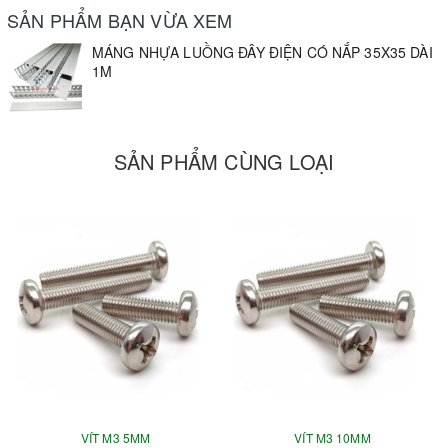
SẢN PHẨM BẠN VỪA XEM
MÁNG NHỰA LUỒNG ĐÂY ĐIỆN CÓ NẮP 35X35 DÀI
1M
SẢN PHẨM CÙNG LOẠI
VÍT M3 5MM
VÍT M3 10MM