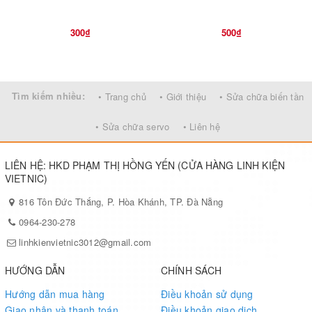
300₫
500₫
Tìm kiếm nhiều:
• Trang chủ
• Giới thiệu
• Sửa chữa biến tần
• Sửa chữa servo
• Liên hệ
LIÊN HỆ: HKD PHẠM THỊ HỒNG YẾN (CỬA HÀNG LINH KIỆN
VIETNIC)
816 Tôn Đức Thắng, P. Hòa Khánh, TP. Đà Nẵng
0964-230-278
linhkienvietnic3012@gmail.com
HƯỚNG DẪN
CHÍNH SÁCH
Hướng dẫn mua hàng
Điều khoản sử dụng
Giao nhận và thanh toán
Điều khoản giao dịch