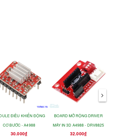
DULE ĐIỀU KHIỂN ĐỘNG
BOARD MỞ RỘNG DRIVER
MODULE ĐIỀU
CƠ BƯỚC - A4988
MÁY IN 3D A4988 - DRV8825
CƠ L
30.000₫
32.000₫
35.0