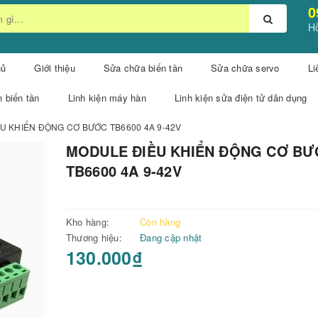
0
Hỗ
hủ
Giới thiệu
Sửa chữa biến tần
Sửa chữa servo
Li
n biến tần
Linh kiện máy hàn
Linh kiện sửa điện tử dân dụng
U KHIỂN ĐỘNG CƠ BƯỚC TB6600 4A 9-42V
MODULE ĐIỀU KHIỂN ĐỘNG CƠ B
TB6600 4A 9-42V
Kho hàng:
Còn hàng
Thương hiệu:
Đang cập nhật
130.000₫