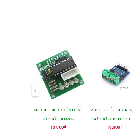
prev
MODULE ĐIỀU KHIỂN ĐỘNG
MODULE ĐIỀU KHIỂN Đ
CƠ BƯỚC ULN2003
CƠ BƯỚC 2 KÊNH L91
15.000₫
16.000₫