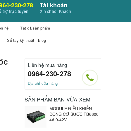
964-230-278
Tài khoản
 trợ trực tuyến
Xin chào, Khách
ên hệ
Tất cả sản phẩm
Sổ tay kỹ thuật - Blog
ƯỚC
Liên hệ mua hàng
0964-230-278
Địa chỉ cửa hàng
SẢN PHẨM BẠN VỪA XEM
MODULE ĐIỀU KHIỂN
ĐỘNG CƠ BƯỚC TB6600
4A 9-42V