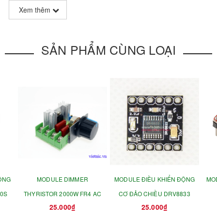
Xem thêm
SẢN PHẨM CÙNG LOẠI
ỘNG
MODULE DIMMER
MODULE ĐIỀU KHIỂN ĐỘNG
MO
10S
THYRISTOR 2000W FR4 AC
CƠ ĐẢO CHIỀU DRV8833
25.000₫
25.000₫