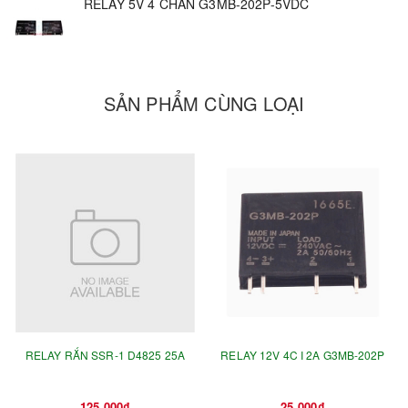
RELAY 5V 4 CHÂN G3MB-202P-5VDC
SẢN PHẨM CÙNG LOẠI
RELAY RẮN SSR-1 D4825 25A
RELAY 12V 4C I 2A G3MB-202P
125.000₫
25.000₫