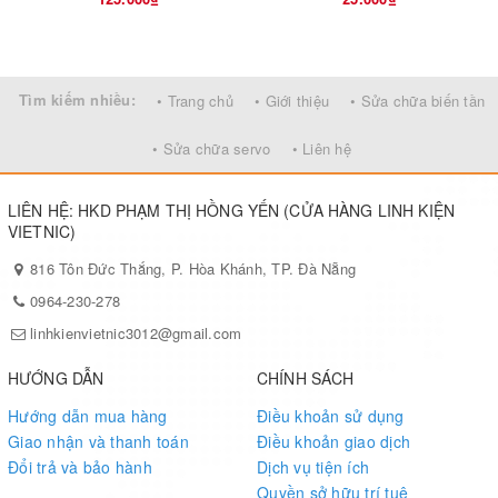
Tìm kiếm nhiều:
• Trang chủ
• Giới thiệu
• Sửa chữa biến tần
• Sửa chữa servo
• Liên hệ
LIÊN HỆ: HKD PHẠM THỊ HỒNG YẾN (CỬA HÀNG LINH KIỆN
VIETNIC)
816 Tôn Đức Thắng, P. Hòa Khánh, TP. Đà Nẵng
0964-230-278
linhkienvietnic3012@gmail.com
HƯỚNG DẪN
CHÍNH SÁCH
Hướng dẫn mua hàng
Điều khoản sử dụng
Giao nhận và thanh toán
Điều khoản giao dịch
Đổi trả và bảo hành
Dịch vụ tiện ích
Quyền sở hữu trí tuệ