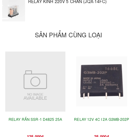
RELAY KÍNH 220V 5 CHÂN (JQX-14FC)
SẢN PHẨM CÙNG LOẠI
RELAY RẮN SSR-1 D4825 25A
RELAY 12V 4C I 2A G3MB-202P
125.000₫
25.000₫