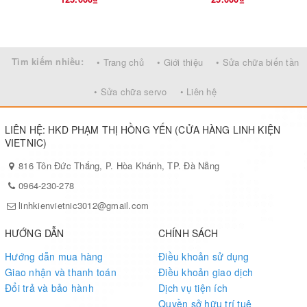
Tìm kiếm nhiều:
• Trang chủ
• Giới thiệu
• Sửa chữa biến tần
• Sửa chữa servo
• Liên hệ
LIÊN HỆ: HKD PHẠM THỊ HỒNG YẾN (CỬA HÀNG LINH KIỆN
VIETNIC)
816 Tôn Đức Thắng, P. Hòa Khánh, TP. Đà Nẵng
0964-230-278
linhkienvietnic3012@gmail.com
HƯỚNG DẪN
CHÍNH SÁCH
Hướng dẫn mua hàng
Điều khoản sử dụng
Giao nhận và thanh toán
Điều khoản giao dịch
Đổi trả và bảo hành
Dịch vụ tiện ích
Quyền sở hữu trí tuệ