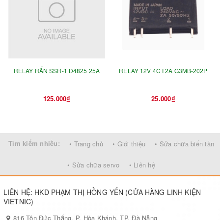
RELAY RẮN SSR-1 D4825 25A
RELAY 12V 4C I 2A G3MB-202P
125.000₫
25.000₫
Tìm kiếm nhiều:
• Trang chủ
• Giới thiệu
• Sửa chữa biến tần
• Sửa chữa servo
• Liên hệ
LIÊN HỆ: HKD PHẠM THỊ HỒNG YẾN (CỬA HÀNG LINH KIỆN
VIETNIC)
816 Tôn Đức Thắng, P. Hòa Khánh, TP. Đà Nẵng