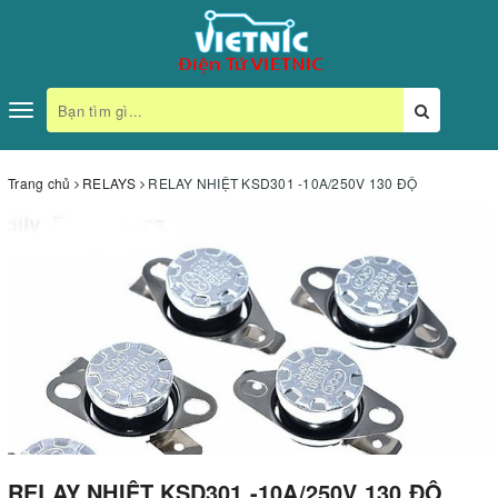
Toggle
navigation
Trang chủ
RELAYS
RELAY NHIỆT KSD301 -10A/250V 130 ĐỘ
RELAY NHIỆT KSD301 -10A/250V 130 ĐỘ