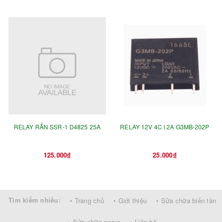
RELAY RẮN SSR-1 D4825 25A
RELAY 12V 4C I 2A G3MB-202P
125.000₫
25.000₫
Tìm kiếm nhiều:
• Trang chủ
• Giới thiệu
• Sửa chữa biến tần
• Sửa chữa servo
• Liên hệ