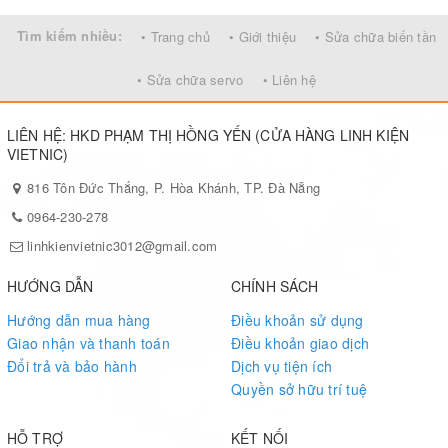
Tìm kiếm nhiều:
• Trang chủ
• Giới thiệu
• Sửa chữa biến tần
• Sửa chữa servo
• Liên hệ
LIÊN HỆ: HKD PHẠM THỊ HỒNG YẾN (CỬA HÀNG LINH KIỆN
VIETNIC)
816 Tôn Đức Thắng, P. Hòa Khánh, TP. Đà Nẵng
0964-230-278
linhkienvietnic3012@gmail.com
HƯỚNG DẪN
CHÍNH SÁCH
Hướng dẫn mua hàng
Điều khoản sử dụng
Giao nhận và thanh toán
Điều khoản giao dịch
Đổi trả và bảo hành
Dịch vụ tiện ích
Quyền sở hữu trí tuệ
HỖ TRỢ
KẾT NỐI