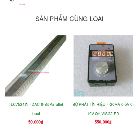
SẢN PHẨM CÙNG LOẠI
TLC7524IN - DAC 8-Bit Parallel
BỘ PHÁT TÍN HIỆU 4-20MA 0-5V 0-
Input
10V QH-VISG2-ED
50.000₫
550.000₫