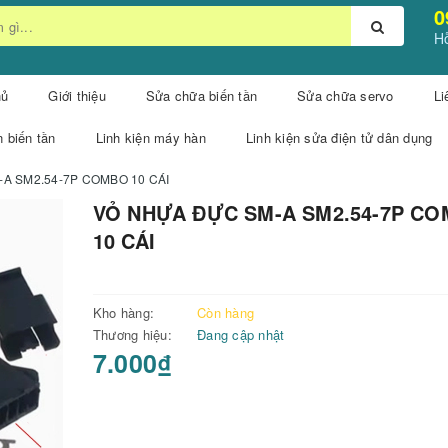
0
Hỗ
hủ
Giới thiệu
Sửa chữa biến tần
Sửa chữa servo
Li
n biến tần
Linh kiện máy hàn
Linh kiện sửa điện tử dân dụng
A SM2.54-7P COMBO 10 CÁI
VỎ NHỰA ĐỰC SM-A SM2.54-7P C
10 CÁI
Kho hàng:
Còn hàng
Thương hiệu:
Đang cập nhật
7.000₫