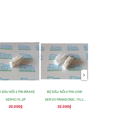
 ĐẦU NỐI 2 PIN BRAKE
BỘ ĐẦU NỐI 4 PIN UVW
BỘ ĐẦU NỐI 6
SERVO FL-2P
SERVO PANASONIC / FUJI
PANASONIC /
20.000₫
32.000₫
45.0
100W-750W FL-4P
OMRON 