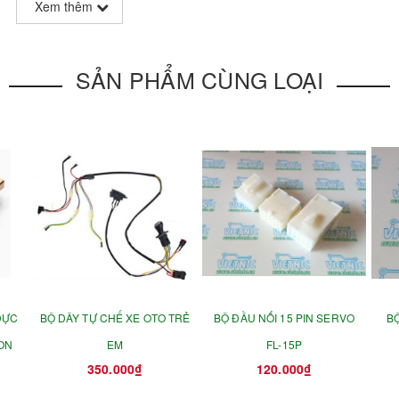
Xem thêm
SẢN PHẨM CÙNG LOẠI
ĐỰC
BỘ DÂY TỰ CHẾ XE OTO TRẺ
BỘ ĐẦU NỐI 15 PIN SERVO
BỘ
ON
EM
FL-15P
350.000₫
120.000₫