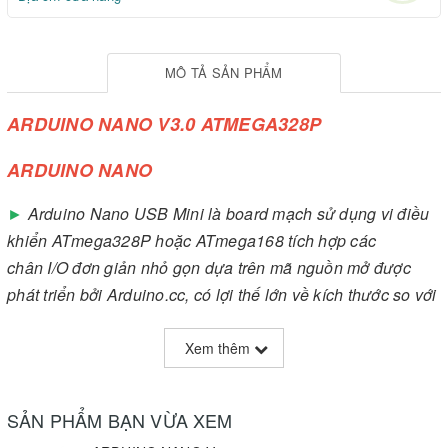
MÔ TẢ SẢN PHẨM
ARDUINO NANO V3.0 ATMEGA328P
ARDUINO NANO
►
Arduino Nano USB Mini là board mạch sử dụng vi điều
khiển ATmega328P hoặc ATmega168 tích hợp các
chân I/O đơn giản nhỏ gọn dựa trên mã nguồn mở được
phát triển bởi Arduino.cc, có lợi thế lớn về kích thước so với
phiên bản Arduino Uno và Arduino Mega. Arduino Nano có
thể hoạt động độc lập và tương tác hiệu quả với các thiết bị
Xem thêm
điện tử, cũng có thể giúp những người mới tìm hiểu về
Arduino có thể kết nối với PC, phối hợp với Flash, Xử lý,
SẢN PHẨM BẠN VỪA XEM
Max / Msp, PD, và các phần mềm khác một cách dễ dàng.