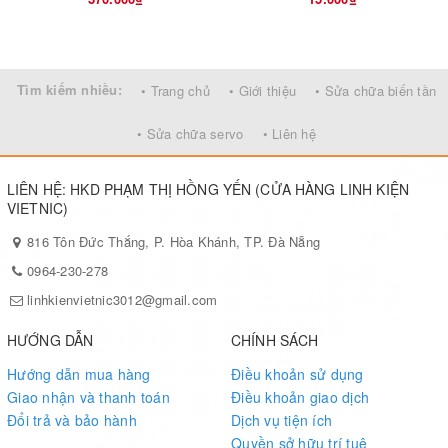
mạch thì các chân Digital / Anologs đống vai trò Output
.
►
Các hàm cơ bản như
pinMode()
và
digitalWrite()
được
Tìm kiếm nhiều:
• Trang chủ
• Giới thiệu
• Sửa chữa biến tần
sử dụng để điều khiển hoạt động của các chân Digital
trong khi
analogRead()
được sử dụng để điều khiển các
• Sửa chữa servo
• Liên hệ
chân Analog.
►
LIÊN HỆ: HKD PHẠM THỊ HỒNG YẾN (CỬA HÀNG LINH KIỆN
Các chân Analog có độ phân giải 10 bit, giá trị thay đổi
VIETNIC)
từ 0V đến 5V.
816 Tôn Đức Thắng, P. Hòa Khánh, TP. Đà Nẵng
►
Arduino Nano tích hợp
Thạch anh dao động
với tần số
0964-230-278
16 MHz. Nếu sử dụng Arduino Nano để thực hiện một
linhkienvietnic3012@gmail.com
projects liên quan đến đồng hồ số thì độ chính xác trong
dao động tần số rất cao
HƯỚNG DẪN
CHÍNH SÁCH
Hướng dẫn mua hàng
Điều khoản sử dụng
►
Có một hạn chế khi sử dụng Arduino Nano đó là không
Giao nhận và thanh toán
Điều khoản giao dịch
đi kèm giắc nguồn DC, có nghĩa là không thể cung cấp
Đổi trả và bảo hành
Dịch vụ tiện ích
nguồn điện bên ngoài thông qua các chân Arduino Nano
Quyền sở hữu trí tuệ